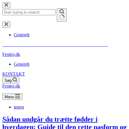
Fortsæt
til
indhold
Ingen
resultater
Generelt
** VI GØR OPMÆRKSOM PÅ AT ALT INDHOLD ER SPONSORERET
Festtoj.dk
Generelt
KONTAKT
Søg
Festtoj.dk
Menu
ingen
Sådan undgår du trætte fødder i
hverdagen: Guide til den rette pasform og