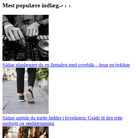
Mest populære indlæg
Sådan planlægger du en firmafest med overblik – brug en tjekliste
Sådan undgår du trætte fødder i hverdagen: Guide til den rette
pasform og støddæmpning