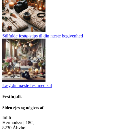
Stilfulde festtøjstips til din næste begivenhed
Læg din næste fest med stil
Festtoj.dk
Siden ejes og udgives af
Infili
Hermodsvej 18C,
8230 Åbyhøj